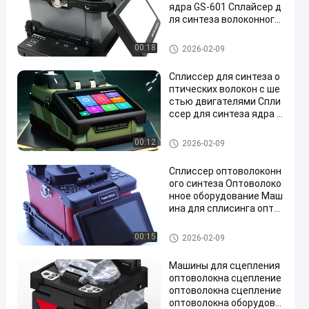
ядра GS-601 Сплайсер д
ля синтеза волоконного
оптика
Инструменты и оборудовани
00:18
2026-02-09
е оптического волокна
Сплиссер для синтеза о
птических волокон с ше
стью двигателями Спли
ссер для синтеза ядра и
ядра
Инструменты и оборудовани
00:12
2026-02-09
е оптического волокна
Сплиссер оптоволоконн
ого синтеза Оптоволоко
нное оборудование Маш
ина для сплисинга опто
волоконного синтеза 4
Мотор
Инструменты и оборудовани
00:15
2026-02-09
е оптического волокна
Машины для сцепления
оптоволокна сцепление
оптоволокна сцепление
оптоволокна оборудова