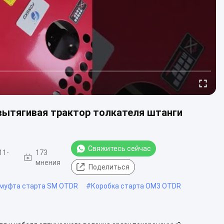
вытягивая трактор толкателя штанги
Свяжитесь сейчас
11-
173
мнения
Поделиться
муфта старта SM OTDR
#
Коробка старта OM3 OTDR