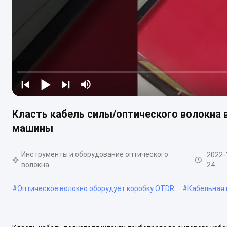
Класть кабель силы/оптического волокна 
машины
Инструменты и оборудование оптического
2022-
волокна
24
#
Оптическое волокно оборудует коробку OTDR
#
Кабельная 