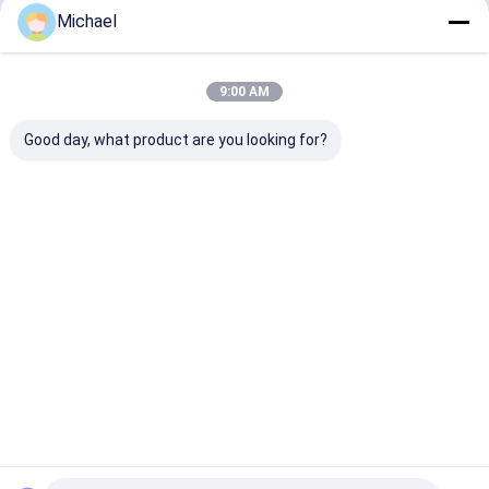
Michael
9:00 AM
Good day, what product are you looking for?
Главная
Карта
контактные
Desktop
страница
сайта
данные
Site
Карта сайта
Privacy Policy
Качество
Соединитель оптического волокна быстрый
Китайская фабрика.Copyright © 2026 Shenzhen Fongko
Communication Equipment Co.,Ltd. All Rights Reserved.