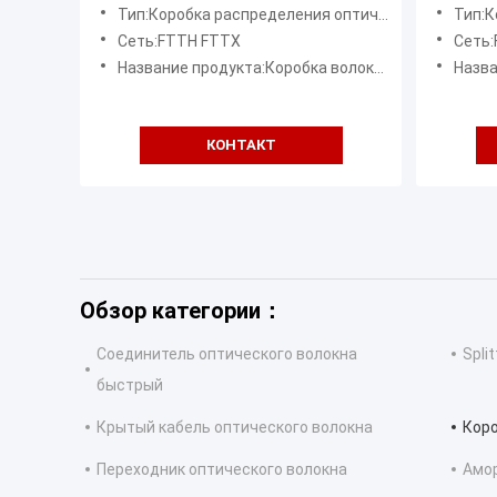
ядров белой IP55 установленная
IP65 F
Тип:Коробка распределения оптического волокна
Тип:Кор
стеной для сети FTTX
Сеть:FTTH FTTX
Сеть
Название продукта:Коробка волокна оптически терминальная
Название 
КОНТАКТ
Обзор категории：
Соединитель оптического волокна
Spli
быстрый
Крытый кабель оптического волокна
Кор
Переходник оптического волокна
Амор