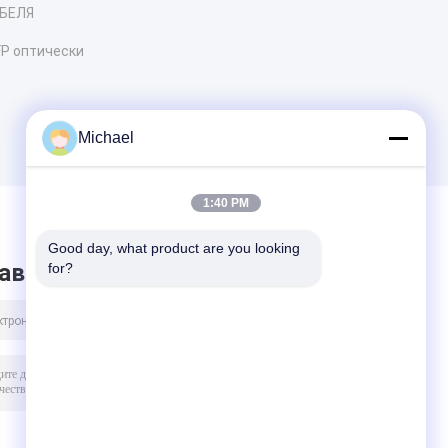
БЕЛЯ
P оптически
Michael
1:40 PM
Good day, what product are you looking 
авить сообщение
for?