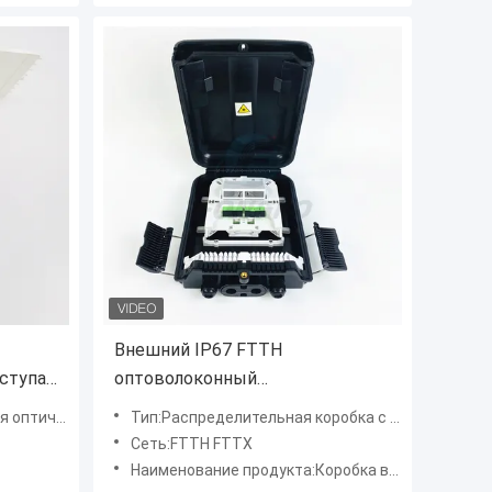
Внешний IP67 FTTH
ступа
оптоволоконный
я FTTX
распределительный ящик
го волокна
Тип:Распределительная коробка с оптическими волокнами
Сеть:FTTH FTTX
Наименование продукта:Коробка волокна оптически терминальная