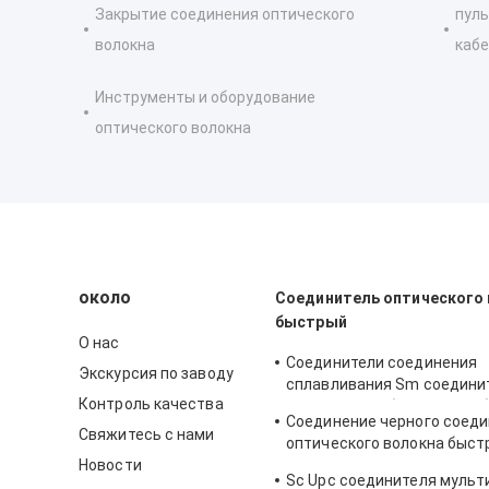
Закрытие соединения оптического
пул
волокна
кабе
Инструменты и оборудование
оптического волокна
около
Соединитель оптического
быстрый
О нас
Соединители соединения
Экскурсия по заводу
сплавливания Sm соедини
Контроль качества
волокна Sx кабеля 2.0*3.0
Соединение черного соед
оптически
Свяжитесь с нами
оптического волокна быст
Новости
механическое для Telecom
Sc Upc соединителя муль