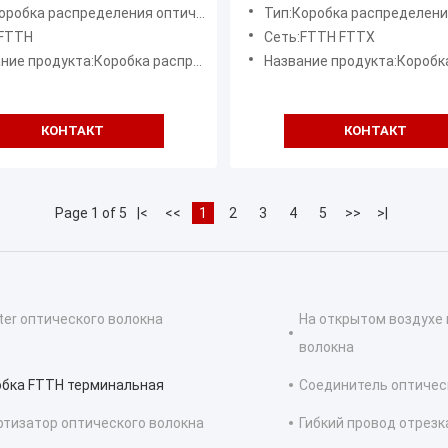
TTX на открытом воздухе
терминальная для дома
обка распределения оптического волокна
Тип:Коробка распределения оптическо
:FTTH
Сеть:FTTH FTTX
продукта:Коробка распределения волокна оптически
Название продукта:Коробка волокна оптически 
КОНТАКТ
КОНТАКТ
Page 1 of 5
|<
<<
1
2
3
4
5
>>
>|
tter оптического волокна
На открытом воздухе 
волокна
обка FTTH терминальная
Соединитель оптичес
тизатор оптического волокна
Гибкий провод отрезк