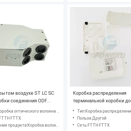
рытом воздухе ST LC SC
Коробка распределения
обки соединения ODF
терминальной коробки до
альной коробки 2U 24
волокна ядра Odm крыта
обка оптического волокна терминальная
Тип:Коробка распределения оптическо
FTTH оптический
16 оптическая
:FTTH FTTX
Польза:Другой
продукта:Коробка волокна оптически терминальная
Сеть:FTTH FTTX