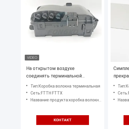
На открытом воздухе
Симпле
соединять терминальной
прекра
коробки оптического волокна
термин
Тип:Коробка волокна терминальная
Тип:Кор
FTTH 96 волокон
оптиче
Сеть:FTTH FTTX
Сеть
Название продукта:коробка волокна Пре-соединения терминальная
Название 
КОНТАКТ