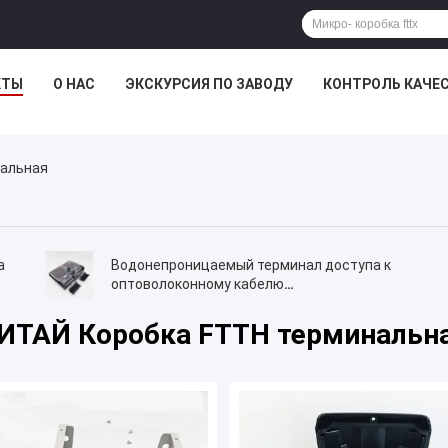
КТЫ
О НАС
ЭКСКУРСИЯ ПО ЗАВОДУ
КОНТРОЛЬ КАЧЕ
нальная
а
Водонепроницаемый терминал доступа к
оптоволоконному кабелю
распределительной коробки 16 Core
ИТАЙ Коробка FTTH терминальн