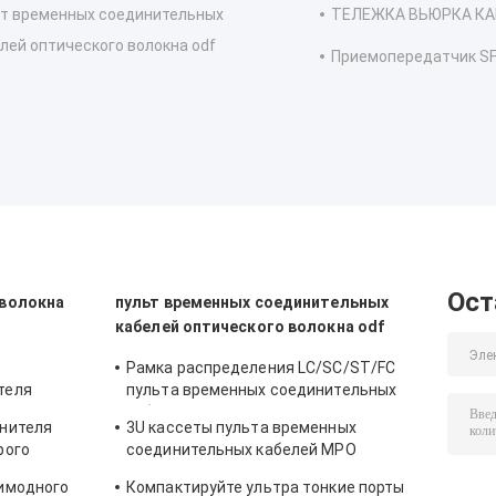
ьт временных соединительных
ТЕЛЕЖКА ВЬЮРКА КА
лей оптического волокна odf
Приемопередатчик SF
Ост
 волокна
пульт временных соединительных
кабелей оптического волокна odf
Рамка распределения LC/SC/ST/FC
теля
пульта временных соединительных
 быстрые
кабелей оптического волокна 144
инителя
3U кассеты пульта временных
гаван ODF SPCC
рого
соединительных кабелей MPO
muincation
оптического волокна шасси ODF
тимодного
Компактируйте ультра тонкие порты