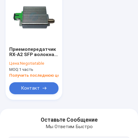
Приемопередатчик
RX-A2 SFP волокна
SC APC оптически
Цена:
Negotiatable
для сетей FTTH
MOQ:
1 часть
Получить последнюю цену
Контакт
Домой
Продукты
Оставьте Сообщение
Мы Ответим Быстро
О нас