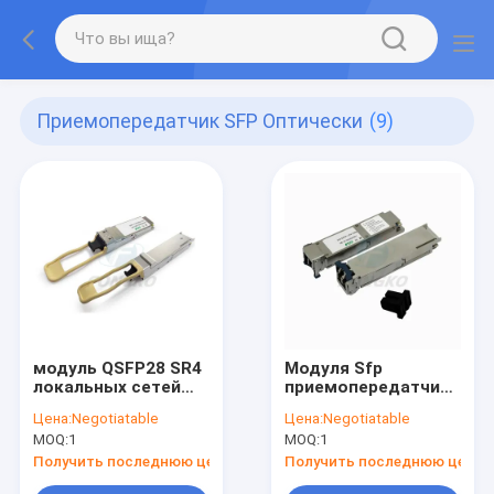
Приемопередатчик SFP Оптически
(9)
модуль QSFP28 SR4
Модуля Sfp
локальных сетей
приемопередатчика
гигабита
SFP гигабита RoHS
Цена:
Negotiatable
Цена:
Negotiatable
приемопередатчика
40Gb/S QSFP+
MOQ:
1
MOQ:
1
100Gb/S 100m SFP
волокно 10km
оптически
оптически
Получить последнюю цену
Получить последнюю цену
одиночное