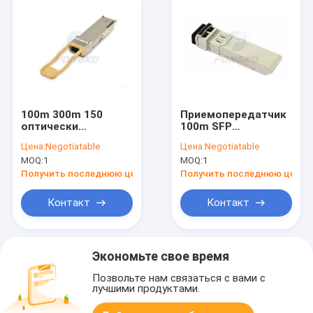
100m 300m 150
Приемопередатчик
оптически
100m SFP
мультимодного
локальных сетей
Цена:
Negotiatable
Цена:
Negotiatable
метров
гигабита ODM
MOQ:
1
MOQ:
1
приемопередатчика
25Gb/S SFP28
850nm Hpe Sfp+
оптически
Получить последнюю цену
Получить последнюю цену
модуля Sfp
Контакт
Контакт
Экономьте свое время
Позвольте нам связаться с вами с
лучшими продуктами.