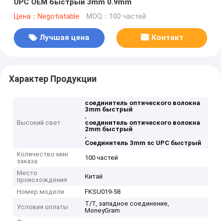
UPC OEM быстрый 3mm 0.9mm
Цена：Negotiatable
MOQ：100 частей
Лучшая цена
Контакт
Характер Продукции
соединитель оптического волокна
3mm быстрый
,
Высокий свет
соединитель оптического волокна
2mm быстрый
,
Соединитель 3mm sc UPC быстрый
Количество мин
100 частей
заказа
Место
Китай
происхождения
Номер модели
FKSU019-58
T/T, западное соединение,
Условия оплаты
MoneyGram