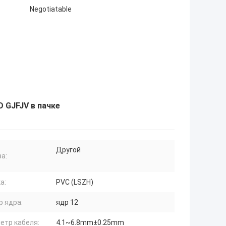
Negotiatable
 GJFJV в пачке
Другой
а:
а:
PVC (LSZH)
р ядра:
ядр 12
етр кабеля:
4.1~6.8mm±0.25mm