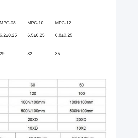
MPC-08
MPC-10
MPC-12
6.2±0.25
6.5±0.25
6.8±0.25
29
32
35