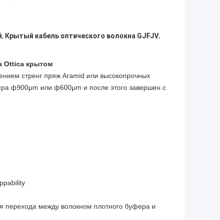
й
,
Крытый кабель оптического волокна GJFJV
,
a Ottica крытом
ением стренг пряж Aramid или высокопрочных
фера ф900μm или ф600μm и после этого завершен с
.
pability
ля перехода между волокном плотного буфера и