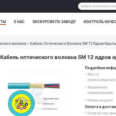
КТЫ
О НАС
ЭКСКУРСИЯ ПО ЗАВОДУ
КОНТРОЛЬ КАЧЕ
еского волокна
Кабель Оптического Волокна SM 12 Ядров Крыты
Кабель оптического волокна SM 12 ядров 
Подробная инфор
Место
происхождения:
Фирменное
наименование:
Номер модели:
Оплата и достав
Количество мин 