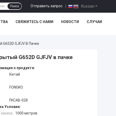
Отправить запрос
|
Russian
Поиск
СТВА
СВЯЖИТЕСЬ С НАМИ
НОВОСТИ
СЛУЧАИ
й G652D GJFJV В Пачке
крытый G652D GJFJV в пачке
мация о продукте:
Китай
FONGKO
FKCAB-028
ка Условия:
заказа:
1000 метров