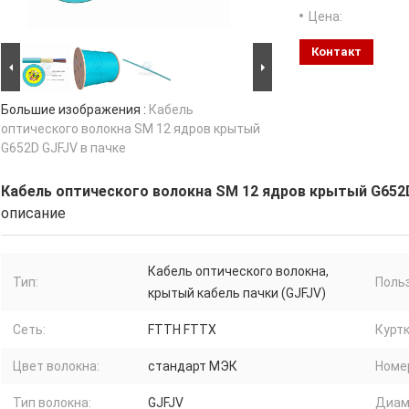
Цена:
Контакт
Большие изображения :
Кабель
оптического волокна SM 12 ядров крытый
G652D GJFJV в пачке
Кабель оптического волокна SM 12 ядров крытый G652D
описание
Кабель оптического волокна,
Тип:
Польз
крытый кабель пачки (GJFJV)
Сеть:
FTTH FTTX
Куртк
Цвет волокна:
стандарт МЭК
Номе
Тип волокна:
GJFJV
Диам