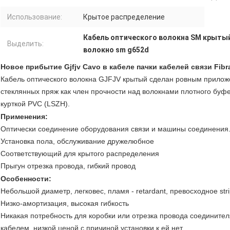
Использование:
Крытое распределение
Кабель оптического волокна SM крыты
Выделить:
волокно sm g652d
Новое прибытие Gjfjv Cavo в кабеле пачки кабелей связи Fibr
Кабель оптического волокна GJFJV крытый сделан ровным прилож
стеклянных пряж как член прочности над волокнами плотного бу
курткой PVC (LSZH).
Применения
:
Оптически соединение оборудования связи и машины соединения
Установка пола, обслуживание дружелюбное
Соответствующий для крытого распределения
Прыгун отрезка провода, гибкий провод
Особенности
:
Небольшой диаметр, легковес, пламя - retardant, превосходное strip
Низко-амортизация, высокая гибкость
Никакая потребность для коробки или отрезка провода соедините
кабелем, низкой ценой с причиной установки к ей нет