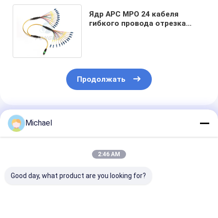
Ядр APC MPO 24 кабеля
гибкого провода отрезка
провода разветвителя
оптического волокна LC UPC
Продолжать
Порекомендованные Продукты
Michael
2:46 AM
Good day, what product are you looking for?
Волокно-
Волоконно-
2mm 3mm FT