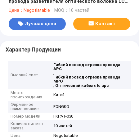
провода разветвителя оптического волокна LC
UPC
Цена：Negotiatable
MOQ：10 частей
Лучшая цена
Контакт
Характер Продукции
Гибкий провод отрезка провода
APC
,
Высокий свет
Гибкий провод отрезка провода
MPO
,
Оптический кабель lc upc
Место
Китай
происхождения
Фирменное
FONGKO
наименование
Номер модели
FKPAT-030
Количество мин
10 частей
заказа
Цена
Negotiatable