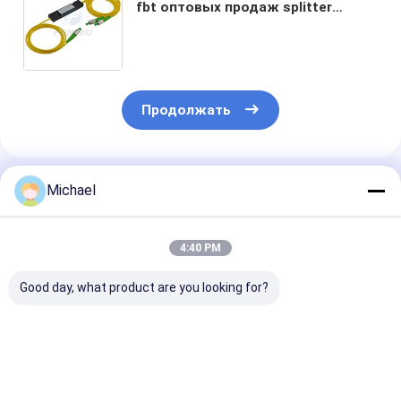
fbt оптовых продаж splitter
1310nm или 1550nm или 1490nm
высококачественного
оптического оптически
Продолжать
Порекомендованные Продукты
Michael
4:40 PM
Good day, what product are you looking for?
FONGKO 12 Core
12 цветов G.657A1
Двойная окна
0.9mm G652D ПВХ
Волоконно-
волоконно-
оптоволоконный
оптические
оптический F