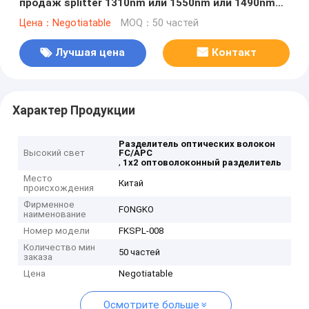
продаж splitter 1310nm или 1550nm или 1490nm
высококачественного оптического оптически
Цена：Negotiatable
MOQ：50 частей
Лучшая цена
Контакт
Характер Продукции
Разделитель оптических волокон
Высокий свет
FC/APC
,
1х2 оптоволоконный разделитель
Место
Китай
происхождения
Фирменное
FONGKO
наименование
Номер модели
FKSPL-008
Количество мин
50 частей
заказа
Цена
Negotiatable
Осмотрите больше