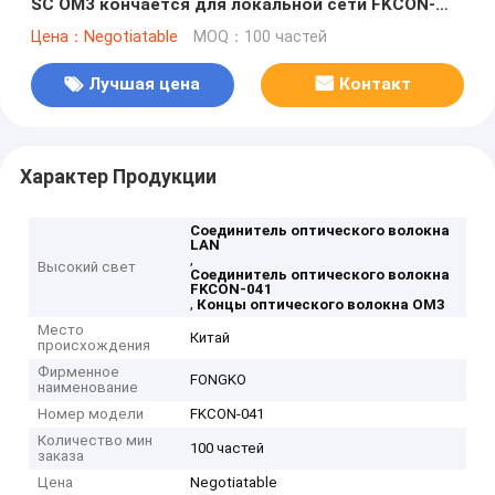
SC OM3 кончается для локальной сети FKCON-
041
Цена：Negotiatable
MOQ：100 частей
Лучшая цена
Контакт
Характер Продукции
Соединитель оптического волокна
LAN
,
Высокий свет
Соединитель оптического волокна
FKCON-041
,
Концы оптического волокна OM3
Место
Китай
происхождения
Фирменное
FONGKO
наименование
Номер модели
FKCON-041
Количество мин
100 частей
заказа
Цена
Negotiatable