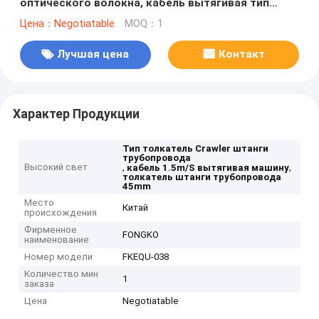
оптического волокна, кабель вытягивая тип
Crawler машины 45mm
Цена：Negotiatable
MOQ：1
Лучшая цена
Контакт
Характер Продукции
Тип толкатель Crawler штанги
трубопровода
Высокий свет
,
,
кабель 1.5m/S вытягивая машину
толкатель штанги трубопровода
45mm
Место
Китай
происхождения
Фирменное
FONGKO
наименование
Номер модели
FKEQU-038
Количество мин
1
заказа
Цена
Negotiatable