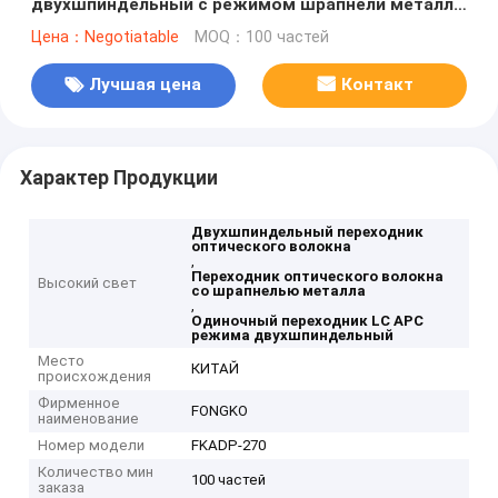
двухшпиндельный с режимом шрапнели металла
одиночным
Цена：Negotiatable
MOQ：100 частей
Лучшая цена
Контакт
Характер Продукции
Двухшпиндельный переходник
оптического волокна
,
Переходник оптического волокна
Высокий свет
со шрапнелью металла
,
Одиночный переходник LC APC
режима двухшпиндельный
Место
КИТАЙ
происхождения
Фирменное
FONGKO
наименование
Номер модели
FKADP-270
Количество мин
100 частей
заказа