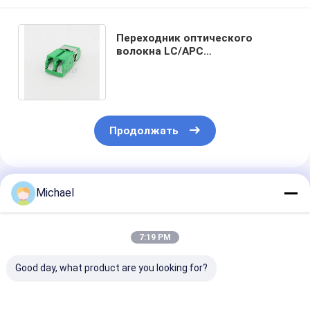
Переходник оптического
волокна LC/APC
двухшпиндельный с режимом
шрапнели металла одиночным
Продолжать
Порекомендованные Продукты
Michael
7:19 PM
Good day, what product are you looking for?