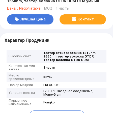
1550nm, тестер волокна OTDR ODM OEM умный
Цена：Negotiatable
MOQ：1 часть
Лучшая цена
Контакт
Характер Продукции
,
тестер стекловолокна 1310nm
Высокий свет
,
1550nm тестер волокна OTDR
Тестер волокна OTDR ODM
Количество мин
1 часть
заказа
Место
Китай
происхождения
Номер модели
FKEQU-061
L/C, T/T, западное соединение,
Условия оплаты
MoneyGram
Фирменное
Fongko
наименование