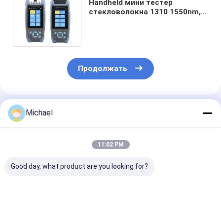
Handheld мини тестер
стекловолокна 1310 1550nm,
тестер волокна OTDR ODM
OEM умный
Продолжать
Порекомендованные Продукты
Michael
11:02 PM
Good day, what product are you looking for?
Fongko Прочный
Fongko
Высокоэффек
Многофункциональный
портативный
сверхмощны