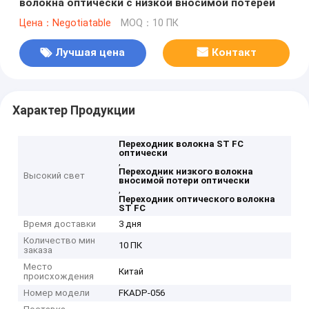
волокна оптически с низкой вносимой потерей
Цена：Negotiatable
MOQ：10 ПК
Лучшая цена
Контакт
Характер Продукции
Переходник волокна ST FC
оптически
,
Переходник низкого волокна
Высокий свет
вносимой потери оптически
,
Переходник оптического волокна
ST FC
Время доставки
3 дня
Количество мин
10 ПК
заказа
Место
Китай
происхождения
Номер модели
FKADP-056