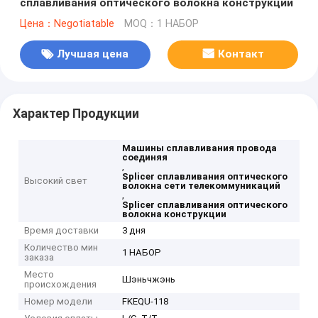
сплавливания оптического волокна конструкции
Цена：Negotiatable
MOQ：1 НАБОР
Лучшая цена
Контакт
Характер Продукции
Машины сплавливания провода
соединяя
,
Splicer сплавливания оптического
Высокий свет
волокна сети телекоммуникаций
,
Splicer сплавливания оптического
волокна конструкции
Время доставки
3 дня
Количество мин
1 НАБОР
заказа
Место
Шэньчжэнь
происхождения
Номер модели
FKEQU-118