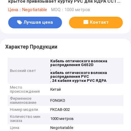
крытое привязывает куртку PVC для ЯДРА CCTV
24
Цена：Negotiatable
MOQ：1000 метров
Лучшая цена
Контакт
Характер Продукции
Кабель оптического волокна
распределения G652D
,
Высокий свет
кабель оптического волокна
распределения PVC
,
24 кабеля куртки PVC ЯДРА
Место
Китай
происхождения
Фирменное
FONGKO
наименование
Номер модели
FKCAB-002
Количество мин
1000 метров
заказа
Цена
Negotiatable