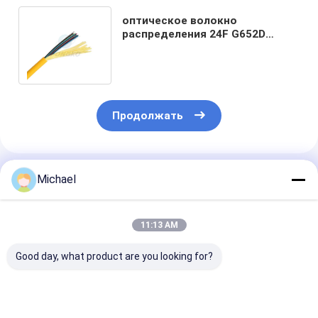
оптическое волокно
распределения 24F G652D
крытое привязывает куртку
PVC для ЯДРА CCTV 24
Продолжать
Порекомендованные Продукты
Michael
11:13 AM
Good day, what product are you looking for?
Внутренний
2*3 мм волоконно-
2*5 мм волок