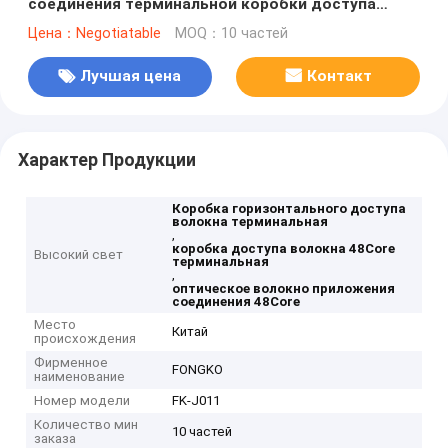
соединения терминальной коробки доступа
волокна 48Core
Цена：Negotiatable
MOQ：10 частей
Лучшая цена
Контакт
Характер Продукции
Коробка горизонтального доступа
волокна терминальная
,
коробка доступа волокна 48Core
Высокий свет
терминальная
,
оптическое волокно приложения
соединения 48Core
Место
Китай
происхождения
Фирменное
FONGKO
наименование
Номер модели
FK-J011
Количество мин
10 частей
заказа