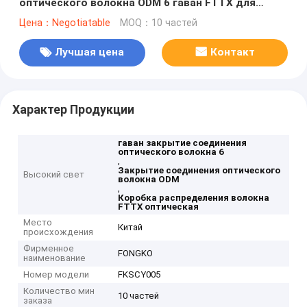
оптического волокна ODM 6 гаван FTTX для
искать сообщение
Цена：Negotiatable
MOQ：10 частей
Лучшая цена
Контакт
Характер Продукции
гаван закрытие соединения
оптического волокна 6
,
Закрытие соединения оптического
Высокий свет
волокна ODM
,
Коробка распределения волокна
FTTX оптическая
Место
Китай
происхождения
Фирменное
FONGKO
наименование
Номер модели
FKSCY005
Количество мин
10 частей
заказа